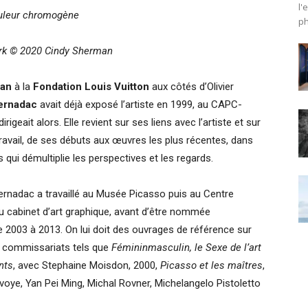
l'
uleur chromogène
ph
ork © 2020 Cindy
Sherman
man
à la
Fondation Louis Vuitton
aux côtés d’Olivier
ernadac
avait déjà exposé l’artiste en 1999, au CAPC-
geait alors. Elle revient sur ses liens avec l’artiste et sur
 travail, de ses débuts aux œuvres les plus récentes, dans
qui démultiplie les perspectives et les regards.
ernadac a travaillé au Musée Picasso puis au Centre
u cabinet d’art graphique, avant d’être nommée
 2003 à 2013. On lui doit des ouvrages de référence sur
 commissariats tels que
Fémininmasculin, le Sexe de l’art
nts
, avec Stephaine Moisdon, 2000,
Picasso et les maîtres
,
oye, Yan Pei Ming, Michal Rovner, Michelangelo Pistoletto