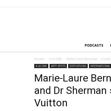
PODCASTS
Accueil
A LA UNE
Marie-Laure Bernadac : « Cindy 
A LA UNE
ARTY SPOTS
EXPOSITIONS
INTERNATIONAL
Marie-Laure Bern
and Dr Sherman 
Vuitton