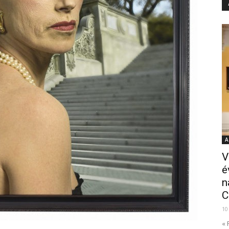
A
V
é
n
C
10
« 