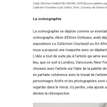
Cindy Sherman
Untitled Film Still #84, 1978
Épreuve gélatino arg
Collection Fondation Louis Vuitton, Paris.
Courtesy de l’artiste
La scénographie
La scénographie se déploie comme un éventail a
scénographe, élève d’Ettore Sottsass, avait déjà
expositions
La Collection Courtauld
ou
Art Afr
nous a proposé une maquette avec un dépliant 
L’idée a tout de suite plu à l’artiste qui aime
lieu, que ce soit à Londres, Vancouver, New Y
choisies avec l’artiste sur l’idée de la palette d
en parfaite cohérence avec le travail de l’artist
personnages fictifs et les photographies sont dé
regarder dans le miroir, s’y perdre, cela ajoute
décline la rétrospective.