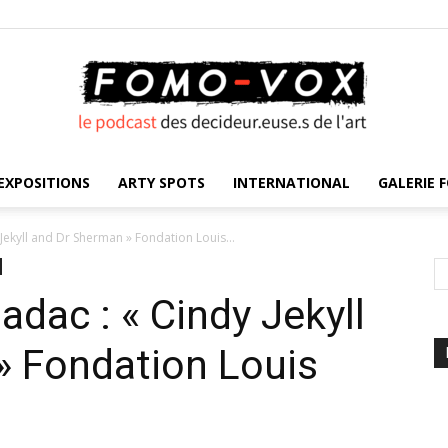
EXPOSITIONS
ARTY SPOTS
INTERNATIONAL
GALERIE F
FOMO
Jekyll and Dr Sherman » Fondation Louis...
adac : « Cindy Jekyll
VOX
» Fondation Louis