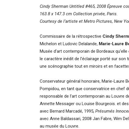
Cindy Sherman
Untitled #465, 2008
Épreuve co
163.8 x 147.3 cm
Collection privée, Paris.
Courtesy de l’artiste et Metro Pictures, New Y
Commissaire de la rétrospective
Cindy Sher
Michelon et Ludovic Delalande,
Marie-Laure B
Musée d’art contemporain de Bordeaux qu’elle diri
le caractère inédit de l’éclairage porté sur son
une scénographie tout en miroirs et en facettes 
Conservateur général honoraire, Marie-Laure B
Pompidou, en tant que conservatrice en chef d
responsable de l’art contemporain au Louvre de
Annette Messager ou Louise Bourgeois. et des
avec Bernard Marcadé, 1995,
Présumés Innoce
avec Anne Baldassari, 2008 Jan Fabre, Wim Delv
au musée du Louvre.