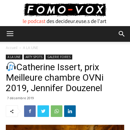
FOMO
Accueil
A LA UNE
A LA UNE
ARTY SPOTS
GALERIE FOIRES
Catherine Issert, prix
VOX
Meilleure chambre OVNi
2019, Jennifer Douzenel
7 décembre 2019