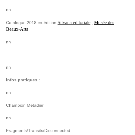
nn
Silvana editoriale
Musée des
Catalogue 2018 co-éditio
n
;
Beaux-Arts
nn
nn
Infos pratiques :
nn
Champion Métadier
nn
Fragments/Transits/Disconnected