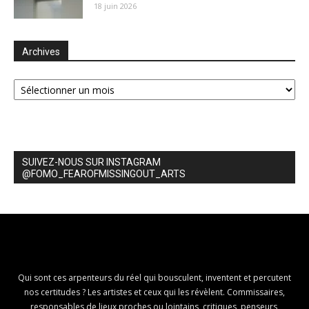
18 juin 2026
Archives
Archives
SUIVEZ-NOUS SUR INSTAGRAM
@FOMO_FEAROFMISSINGOUT_ARTS
Qui sont ces arpenteurs du réel qui bousculent, inventent et percutent
nos certitudes ? Les artistes et ceux qui les révèlent. Commissaires,
responsables de lieux proches ou lointains, critiques, penseurs,