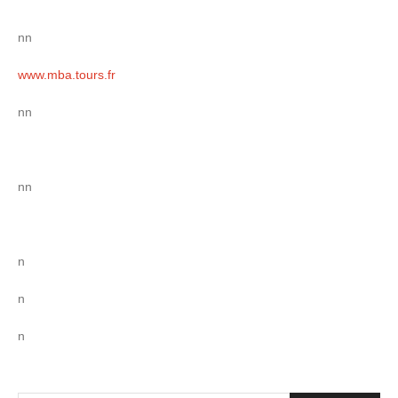
nn
www.mba.tours.fr
nn
nn
n
n
n