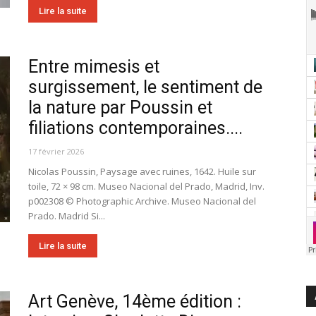
Lire la suite
Entre mimesis et
surgissement, le sentiment de
la nature par Poussin et
filiations contemporaines....
17 février 2026
Nicolas Poussin, Paysage avec ruines, 1642. Huile sur
toile, 72 × 98 cm. Museo Nacional del Prado, Madrid, Inv.
p002308 © Photographic Archive. Museo Nacional del
Prado. Madrid Si...
Lire la suite
Art Genève, 14ème édition :