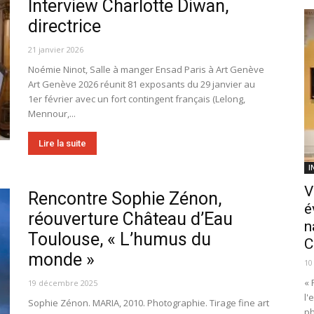
Interview Charlotte Diwan,
directrice
21 janvier 2026
Noémie Ninot, Salle à manger Ensad Paris à Art Genève
Art Genève 2026 réunit 81 exposants du 29 janvier au
1er février avec un fort contingent français (Lelong,
Mennour,...
Lire la suite
I
V
Rencontre Sophie Zénon,
é
réouverture Château d’Eau
n
Toulouse, « L’humus du
C
monde »
10
« 
19 décembre 2025
l'
Sophie Zénon. MARIA, 2010. Photographie. Tirage fine art
ph