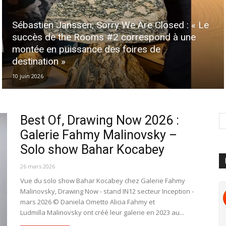
Sébastien Janssen, Sorry We Are Closed : « Le
succès de the Rooms #2 correspond à une
montée en puissance des foires de
destination »
10 juin 2026
Best Of, Drawing Now 2026 :
Galerie Fahmy Malinovsky –
Solo show Bahar Kocabey
26 mars 2026
Vue du solo show Bahar Kocabey chez Galerie Fahmy
Malinovsky, Drawing Now - stand IN12 secteur Inception -
mars 2026 © Daniela Ometto Alicia Fahmy et
Ludmilla Malinovsky ont créé leur galerie en 2023 au...