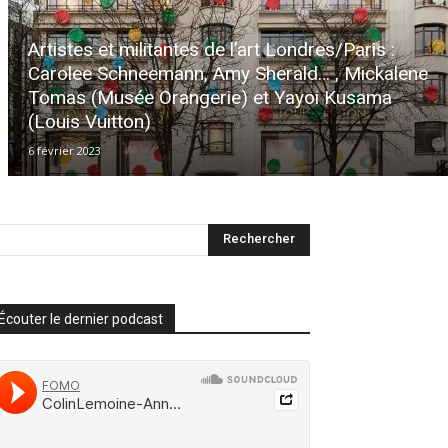
Artistes et militantes de l’art Londres/Paris :
Carolee Schneemann, Amy Sherald… , Mickalene
Tomas (Musée Orangerie) et Yayoi Kusama
(Louis Vuitton)
6 février 2023
Écouter le dernier podcast