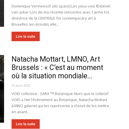
Dominique Vermeesch (do.space) Les yeux-voix ©daniel
van acker Lors de ma récente rencontre avec Carine Fol,
directrice de la CENTRALE for contemporary art à
Bruxelles (en écoute), elle...
Lire la suite
Natacha Mottart, LMNO, Art
Brussels : « C’est au moment
où la situation mondiale...
25 avril 2022
VOID collective - SARA ᵀᴹ Botanique Alors que le collectif
VOID a fait l'évènement au Botanique, Natacha Mottart
(LMNO galerie) qui les représente a choisit de les mettre
en avant...
Lire la suite