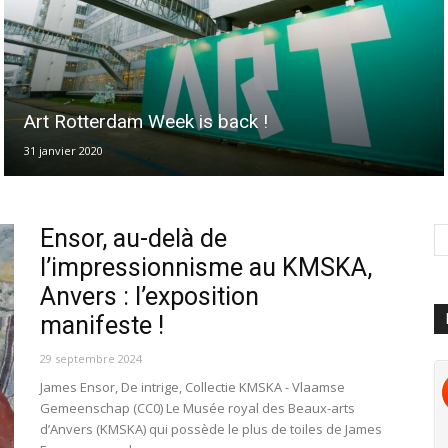
Art Rotterdam Week is back !
31 janvier 2020
Ensor, au-delà de
l’impressionnisme au KMSKA,
Anvers : l’exposition
manifeste !
29 septembre 2024
James Ensor, De intrige, Collectie KMSKA - Vlaamse
Gemeenschap (CC0) Le Musée royal des Beaux-arts
d’Anvers (KMSKA) qui possède le plus de toiles de James