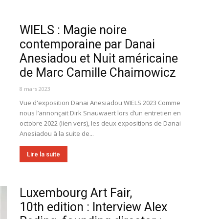
WIELS : Magie noire
contemporaine par Danai
Anesiadou et Nuit américaine
de Marc Camille Chaimowicz
8 mars 2023
Vue d'exposition Danai Anesiadou WIELS 2023 Comme
nous l’annonçait Dirk Snauwaert lors d’un entretien en
octobre 2022 (lien vers), les deux expositions de Danai
Anesiadou à la suite de...
Lire la suite
Luxembourg Art Fair,
10th edition : Interview Alex