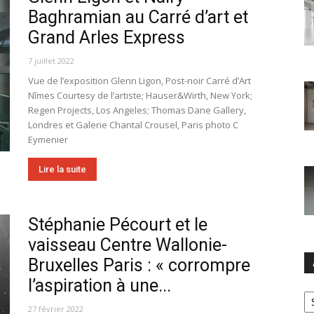
Baghramian au Carré d’art et
Grand Arles Express
7 juillet 2022
Vue de l’exposition Glenn Ligon, Post-noir Carré d’Art
Nîmes Courtesy de l’artiste; Hauser&Wirth, New York;
Regen Projects, Los Angeles; Thomas Dane Gallery,
Londres et Galerie Chantal Crousel, Paris photo C
Eymenier
Lire la suite
Stéphanie Pécourt et le
vaisseau Centre Wallonie-
Bruxelles Paris : « corrompre
l’aspiration à une...
Ar
27 février 2022