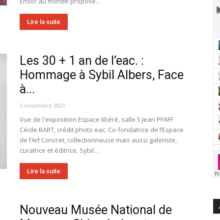
Ensor au monde propose...
Lire la suite
Les 30 + 1 an de l’eac. :
Hommage à Sybil Albers, Face
à...
5 novembre 2021
Vue de l'exposition Espace libéré, salle 5 Jean PFAFF
Cécile BART, crédit photo eac. Co-fondatrice de l’Espace
de l’Art Concret, collectionneuse mais aussi galeriste,
curatrice et éditrice, Sybil...
Lire la suite
Nouveau Musée National de