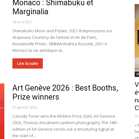
Monaco : Shimabuku et
Marginalia
18 avril 2021
Shimabuku Moon and Potato, 2021 8 impressions sur
drapeaux Courtesy de l’artiste et Air de Paris,
Romainville Photo : NMNM/Andrea Rossetti, 2021 A
Monaco la vie artistique et...
Lire la suite
I
V
Art Genève 2026 : Best Booths,
é
Prize winners
n
C
31 janvier 2026
Cassidy Toner wins the Molière Prize 2026, Art Geneva
10
2026, Thomas Annaheim Lambert photography The 14th
« 
edition of Art Genève sends out a structuring signal at
l'
the start of...
ph