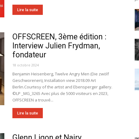
Lire la suite
OFFSCREEN, 3ème édition :
Interview Julien Frydman,
fondateur
18 octobre 2024
Benjamin Heisenberg, Twelve Angry Men (Die zwölf
Geschworenen), Installation view 2018.09 Art
Berlin.Courtesy of the artist and Ebensperger gallery.
©LP _MG_3265 Avec plus de 5000 visiteurs en 2023,
OFFSCREEN a trouvé...
Lire la suite
Glenn Ligon et Nairy