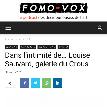
FOMO
Accueil
A LA UNE
A LA UNE
ARTY SPOTS
EXPOSITIONS
PHOTO
Dans l’intimité de… Louise
VOX
Sauvard, galerie du Crous
12 mars 2025