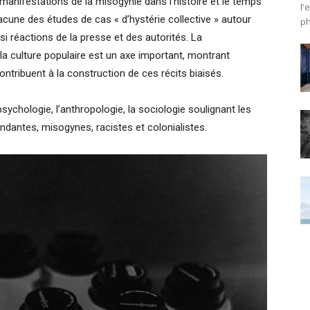
manifestations de la misogynie dans l’histoire et le temps
l'
acune des études de cas « d’hystérie collective » autour
ph
réactions de la presse et des autorités. La
 la culture populaire est un axe important, montrant
ntribuent à la construction de ces récits biaisés.
 psychologie, l’anthropologie, la sociologie soulignant les
ndantes, misogynes, racistes et colonialistes.