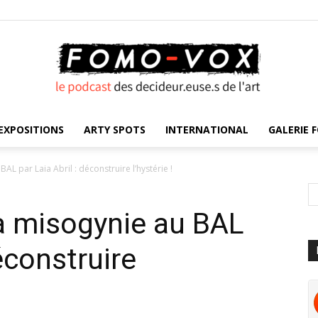
EXPOSITIONS
ARTY SPOTS
INTERNATIONAL
GALERIE F
FOMO
AL par Laia Abril : déconstruire l’hystérie !
la misogynie au BAL
VOX
déconstruire