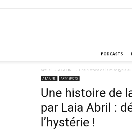
PODCASTS
Accueil
A LA UNE
Une histoire de la misogynie au B
A LA UNE
ARTY SPOTS
Une histoire de 
par Laia Abril : 
l’hystérie !