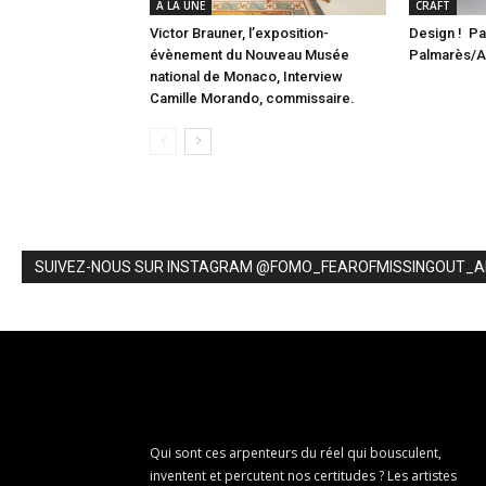
A LA UNE
CRAFT
Victor Brauner, l’exposition-
Design ! Pa
évènement du Nouveau Musée
Palmarès/
national de Monaco, Interview
Camille Morando, commissaire.
SUIVEZ-NOUS SUR INSTAGRAM @FOMO_FEAROFMISSINGOUT_
Qui sont ces arpenteurs du réel qui bousculent,
inventent et percutent nos certitudes ? Les artistes