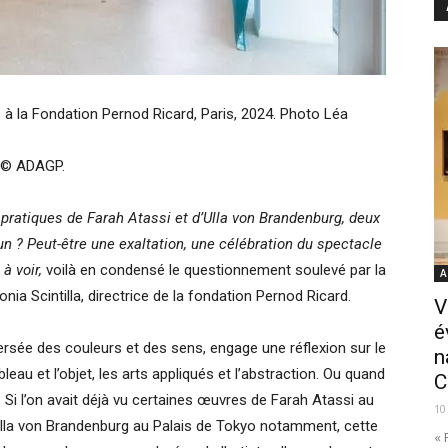
s
à la Fondation Pernod Ricard, Paris, 2024. Photo Léa
i © ADAGP.
pratiques de Farah Atassi et d’Ulla von Brandenburg, deux
n ? Peut-être une exaltation, une célébration du spectacle
à voir,
voilà en condensé le questionnement soulevé par la
A
tonia Scintilla, directrice de la fondation Pernod Ricard.
V
é
versée des couleurs et des sens, engage une réflexion sur le
n
bleau et l’objet, les arts appliqués et l’abstraction. Ou quand
C
n. Si l’on avait déjà vu certaines œuvres de Farah Atassi au
10
la von Brandenburg au Palais de Tokyo notamment, cette
« 