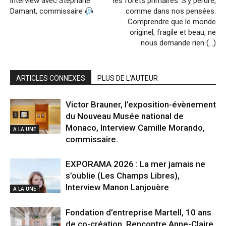
interview avec Stéphane
les forêts primaires. S’y perdre,
Damant, commissaire
comme dans nos pensées.
Comprendre que le monde
originel, fragile et beau, ne
nous demande rien (…)
ARTICLES CONNEXES
PLUS DE L'AUTEUR
Victor Brauner, l’exposition-évènement
du Nouveau Musée national de
Monaco, Interview Camille Morando,
A LA UNE
commissaire.
EXPORAMA 2026 : La mer jamais ne
s’oublie (Les Champs Libres),
Interview Manon Lanjouère
A LA UNE
Fondation d’entreprise Martell, 10 ans
de co-création, Rencontre Anne-Claire