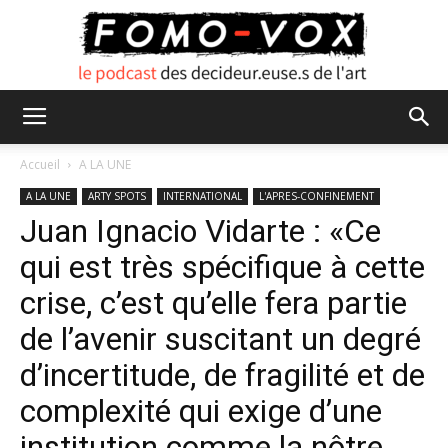
FOMO
Accueil
A LA UNE
A LA UNE
ARTY SPOTS
INTERNATIONAL
L'APRES-CONFINEMENT
Juan Ignacio Vidarte : «Ce
VOX
qui est très spécifique à cette
crise, c’est qu’elle fera partie
de l’avenir suscitant un degré
d’incertitude, de fragilité et de
complexité qui exige d’une
institution comme la nôtre