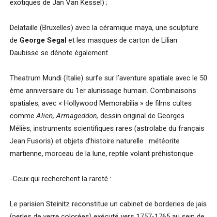
exotiques de Jan Van Kessel) ;
Delataille (Bruxelles) avec la céramique maya, une sculpture
de
George Segal
et les masques de carton de Lilian
Daubisse se dénote également.
Theatrum Mundi (Italie) surfe sur l’aventure spatiale avec le 50
ème anniversaire du 1er alunissage humain. Combinaisons
spatiales, avec « Hollywood Memorabilia » de films cultes
comme
Alien, Armageddon,
dessin original de Georges
Méliès, instruments scientifiques rares (astrolabe du français
Jean Fusoris) et objets d’histoire naturelle : météorite
martienne, morceau de la lune, reptile volant préhistorique.
-Ceux qui recherchent la rareté :
Le parisien Steinitz reconstitue un cabinet de borderies de jais
(perles de verre colorées) exécuté vers 1757-1765 au sein de