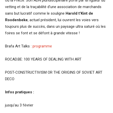
ou la Frieze. Son ADN pluridisciplinaire porté par la rigueur du
vetting et de la traçabilité d’une association de marchands
sans but lucratif comme le souligne
Harold t’Kint de
Roodenbeke
, actuel président, lui ouvrent les voies vers
toujours plus de succès, dans un paysage ultra saturé où les
foires se font et se défont à grande vitesse !
Brafa Art Talks :
programme
ROCAD.BE: 100 YEARS OF DEALING WITH ART
POST-CONSTRUCTIVISM OR THE ORIGINS OF SOVIET ART
DECO
Infos pratiques :
jusqu’au 3 février